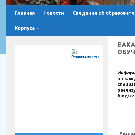
Главная
Новости
Сведения об образовате
Корпуса
ВАКА
ОБУ
Решаем вместе
Информ
по каж
специа
реализ
бюджет
Реали