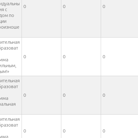
идуальны
0
0
0
ия с
дом по
ции
роизноше
ительная
разоват
0
0
0
амма
сильным,
ым!»
ительная
разоват
0
0
0
амма
вальная
»
ительная
разоват
0
0
0
амма