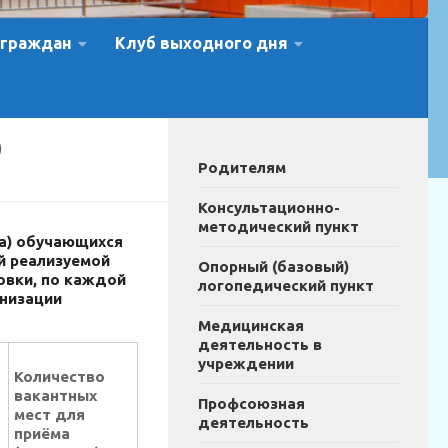
 граждан
Клуб выходного дня
)
Родителям
Консультационно-
методический пункт
да) обучающихся
й реализуемой
Опорный (базовый)
овки, по каждой
логопедический пункт
анизации
Медицинская
деятельность в
учреждении
Количество
вакантных
Профсоюзная
мест для
деятельность
приёма