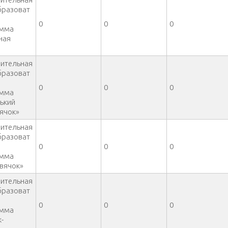
разоват
0
0
0
амма
ная
ительная
разоват
0
0
0
амма
ький
ячок»
ительная
разоват
0
0
0
амма
вячок»
ительная
разоват
0
0
0
амма
-