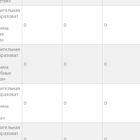
етик»
ительная
разоват
0
0
0
амма
ая
а»
ительная
разоват
0
0
0
амма
ебные
ки»
ительная
разоват
0
0
0
амма
е»
ительная
разоват
0
0
0