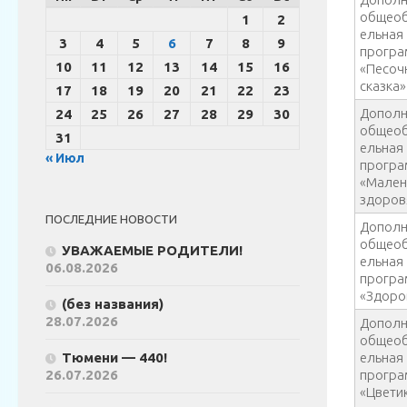
общеоб
1
2
ельная
3
4
5
6
7
8
9
прогр
10
11
12
13
14
15
16
«Песоч
сказка»
17
18
19
20
21
22
23
Дополн
24
25
26
27
28
29
30
общеоб
31
ельная
« Июл
прогр
«Мален
здоров
ПОСЛЕДНИЕ НОВОСТИ
Дополн
общеоб
УВАЖАЕМЫЕ РОДИТЕЛИ!
ельная
06.08.2026
прогр
«Здоро
(без названия)
28.07.2026
Дополн
общеоб
Тюмени — 440!
ельная
26.07.2026
прогр
«Цветик