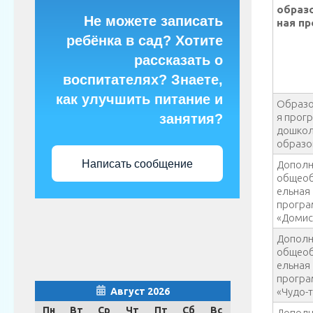
образ
Не можете записать
ная п
ребёнка в сад? Хотите
рассказать о
воспитателях? Знаете,
как улучшить питание и
Образо
занятия?
я прог
дошкол
образо
Написать сообщение
Дополн
общеоб
ельная
прогр
«Домис
Дополн
общеоб
ельная
прогр
Август 2026
«Чудо-
Пн
Вт
Ср
Чт
Пт
Сб
Вс
Дополн