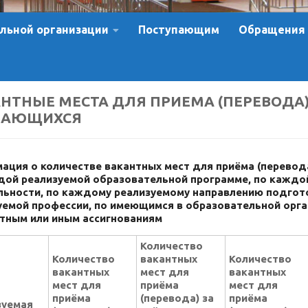
льной организации
Поступающим
Обращения
НТНЫЕ МЕСТА ДЛЯ ПРИЕМА (ПЕРЕВОДА
ЧАЮЩИХСЯ
ация о количестве вакантных мест для приёма (перево
дой реализуемой образовательной программе, по каждо
льности, по каждому реализуемому направлению подгот
уемой профессии, по имеющимся в образовательной орг
ным или иным ассигнованиям
Количество
Количество
вакантных
Количество
вакантных
мест для
вакантных
мест для
приёма
мест для
приёма
(перевода) за
приёма
зуемая