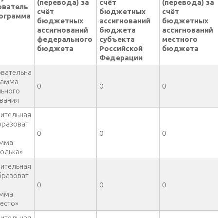
(перевода) за
счёт
(перевода) за
ователь
счёт
бюджетных
счёт
рограмма
бюджетных
ассигнований
бюджетных
ассигнований
бюджета
ассигнований
федерального
субъекта
местного
бюджета
Российской
бюджета
Федерации
вательна
рамма
0
0
0
ьного
вания
ительная
разоват
0
0
0
амма
олька»
ительная
разоват
0
0
0
амма
тесто»
ительная