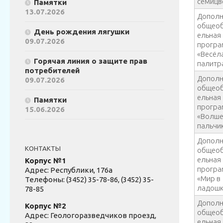
семицв
Памятки
13.07.2026
Дополн
общеоб
День рождения лягушки
ельная
09.07.2026
прогр
«Весёл
Горячая линия о защите прав
палитр
потребителей
Дополн
09.07.2026
общеоб
ельная
Памятки
прогр
15.06.2026
«Волш
пальчи
Дополн
КОНТАКТЫ
общеоб
ельная
Корпус №1
прогр
Адрес: Республики, 176а
«Мир в
Телефоны: (3452) 35-78-86, (3452) 35-
ладошк
78-85
Дополн
Корпус №2
общеоб
Адрес: Геологоразведчиков проезд,
ельная