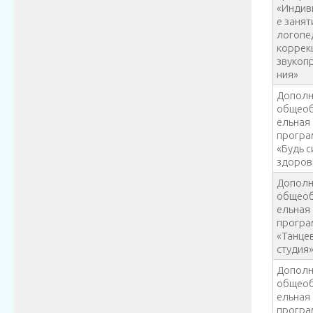
«Индив
е занят
логопе
коррек
звукоп
ния»
Дополн
общеоб
ельная
прогр
«Будь 
здоров
Дополн
общеоб
ельная
прогр
«Танце
студия
Дополн
общеоб
ельная
прогр