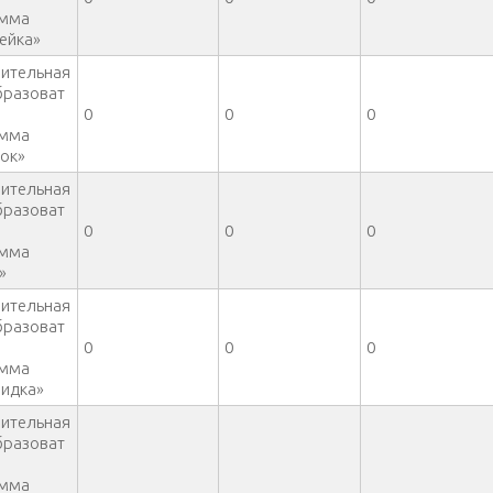
амма
ейка»
ительная
разоват
0
0
0
амма
ок»
ительная
разоват
0
0
0
амма
»
ительная
разоват
0
0
0
амма
идка»
ительная
разоват
амма