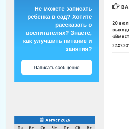
ВА
Не можете записать
ребёнка в сад? Хотите
20 июл
рассказать о
выход
воспитателях? Знаете,
«Вмест
как улучшить питание и
22.07.20
занятия?
Написать сообщение
Август 2026
Пн
Вт
Ср
Чт
Пт
Сб
Вс