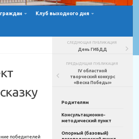
 граждан
Клуб выходного дня
СЛЕДУЮЩАЯ ПУБЛИКАЦИЯ
День ГИБДД
ПРЕДЫДУЩАЯ ПУБЛИКАЦИЯ
кт
IV областной
творческий конкурс
«Весна Победы»
сказку
Родителям
Консультационно-
методический пункт
Опорный (базовый)
ение победителей
логопедический пункт