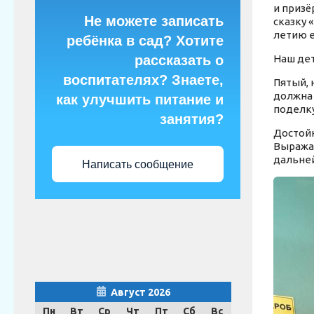
и призё
Не можете записать
сказку 
летию е
ребёнка в сад? Хотите
рассказать о
Наш дет
воспитателях? Знаете,
Пятый, 
должна 
как улучшить питание и
поделк
занятия?
Достойн
Выражае
дальней
Написать сообщение
Август 2026
Пн
Вт
Ср
Чт
Пт
Сб
Вс