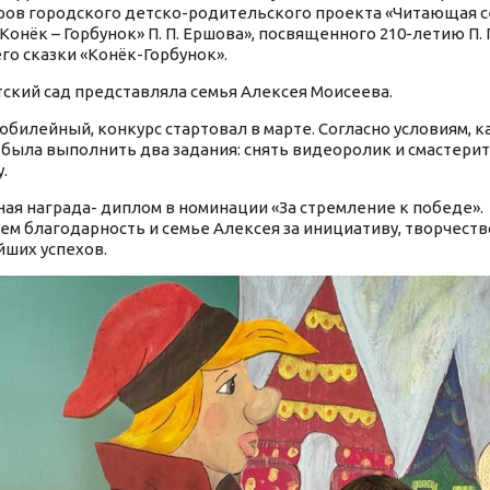
ров городского детско-родительского проекта «Читающая с
«Конёк – Горбунок» П. П. Ершова», посвященного 210-летию П. 
го сказки «Конёк-Горбунок».
ский сад представляла семья Алексея Моисеева.
юбилейный, конкурс стартовал в марте. Согласно условиям, 
была выполнить два задания: снять видеоролик и смастерит
у.
ая награда- диплом в номинации «За стремление к победе».
м благодарность и семье Алексея за инициативу, творчеств
ших успехов.