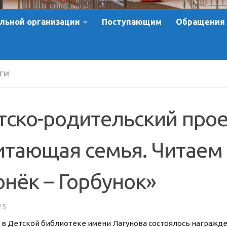
льной организации
Поступающим
Обращения
ТИ
тско-родительский прое
итающая семья. Читаем 
онёк – Горбунок»
25
 в Детской библиотеке имени Лагунова состоялось награжд