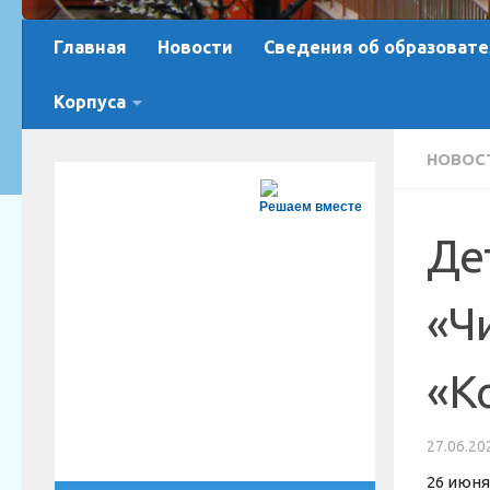
Главная
Новости
Сведения об образовате
Корпуса
НОВОС
Решаем вместе
Де
«Ч
«К
27.06.20
26 июня